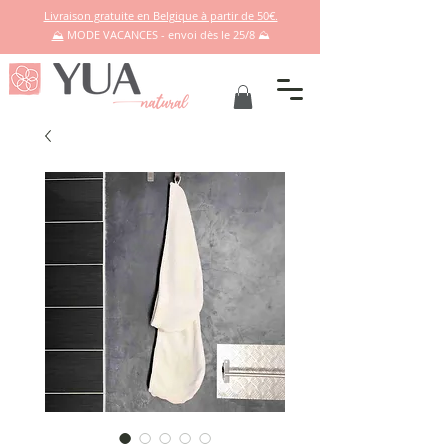
Livraison gratuite en Belgique à partir de 50€.
⛰️
MODE VACANCES - envoi dès le 25/8 ⛰️