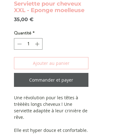
Serviette pour cheveux
XXL - Eponge moelleuse
Prix
35,00 €
Quantité
*
Ajouter au panier
Commander et payer
Une révolution pour les têtes à
trèèèès longs cheveux ! Une
serviette adaptée à leur crinière de
rêve.
Elle est hyper douce et confortable.
Elle s'attache très facilement et